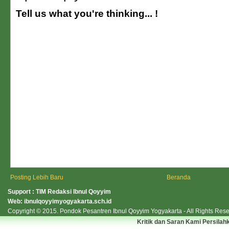
Tell us what you're thinking... !
Posting Lebih Baru
Beranda
Support : TIM Redaksi Ibnul Qoyyim
Web:
ibnulqoyyimyogyakarta.sch.id
Copyright © 2015.
Pondok Pesantren Ibnul Qoyyim Yogyakarta
- All Rights Res
Kritik dan Saran Kami Persilah