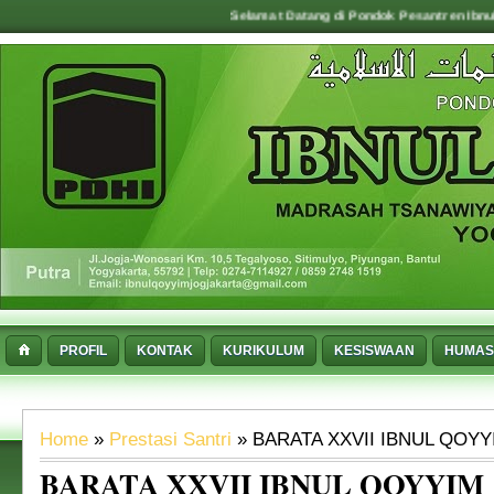
Selamat Datang di Pondok Pesantren Ibnul Qoyyim Y
PROFIL
KONTAK
KURIKULUM
KESISWAAN
HUMAS
Home
»
Prestasi Santri
» BARATA XXVII IBNUL QOYY
BARATA XXVII IBNUL QOYYIM