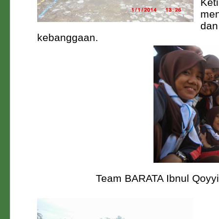
Keti
men
dan
kebanggaan.
Team BARATA Ibnul Qoyy