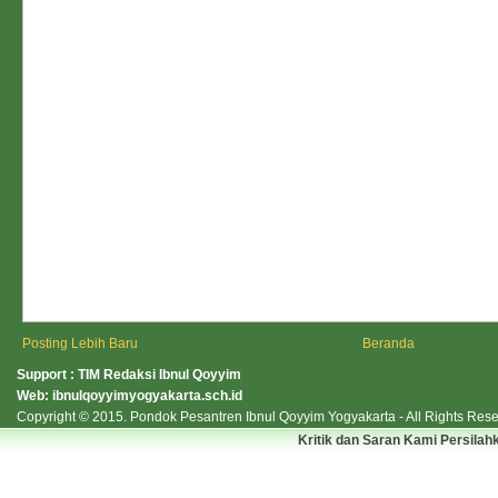
Posting Lebih Baru
Beranda
Support : TIM Redaksi Ibnul Qoyyim
Web:
ibnulqoyyimyogyakarta.sch.id
Copyright © 2015.
Pondok Pesantren Ibnul Qoyyim Yogyakarta
- All Rights Res
Kritik dan Saran Kami Persilah