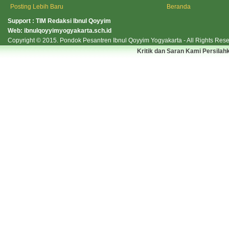
Posting Lebih Baru
Beranda
Support : TIM Redaksi Ibnul Qoyyim
Web:
ibnulqoyyimyogyakarta.sch.id
Copyright © 2015.
Pondok Pesantren Ibnul Qoyyim Yogyakarta
- All Rights Res
Kritik dan Saran Kami Persilah