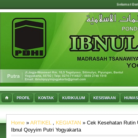
Selamat Datang di Po
PROFIL
KONTAK
KURIKULUM
KESISWAAN
HUMAS
Home
»
ARTIKEL
,
KEGIATAN
» Cek Kesehatan Rutin 
Ibnul Qoyyim Putri Yogyakarta