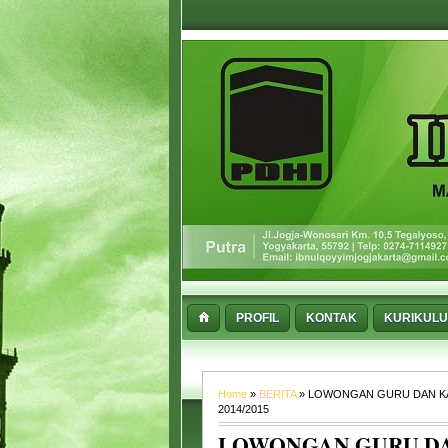
PROFIL
KONTAK
KURIKUL
Home
»
BERITA
» LOWONGAN GURU DAN KA
2014/2015
LOWONGAN GURU DA