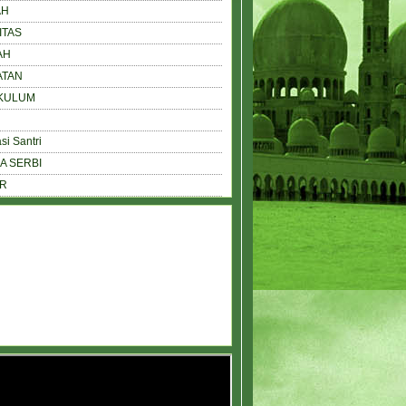
AH
ITAS
AH
ATAN
KULUM
si Santri
A SERBI
IR