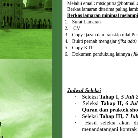
Melalui email: mtsiqputra@hotmail
Berkas lamaran diterima paling lam
Berkas lamaran minimal melampi
1.
Surat Lamaran
2.
CV
3.
Copy Ijazah dan transkip nilai P
4.
Bukti pernah mengajar
(jika ada)
5.
Copy KTP
6.
Dokumen pendukung lainnya
(Ji
Jadwal Seleksi
·
Seleksi
Tahap I,
5 Juli 
·
Seleksi
Tahap II,
6 Jul
Quran dan praktek sho
·
Seleksi
Tahap III,
7 Jul
·
Hasil seleksi akan 
menandatangani kontrak 