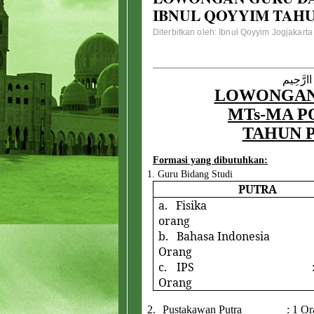
IBNUL QOYYIM TAHUN
Diterbitkan oleh: Ibnul Qoyyim Jogjakarta
اارَّحِيم
LOWONGAN
MTs-MA P
TAHUN P
Formasi yang dibutuhkan:
1.
Guru Bidang Studi
PUTRA
a.
Fisika : 
orang
b.
Bahasa Indonesia 
Orang
c.
IPS : 
Orang
2.
Pustakawan Putra : 1 Or