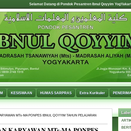
Selamat Datang di Pondok Pesantren Ibnul Qoyyim YogYakarta, Mewujudk
UM
KESISWAAN
HUMAS SARPRAS
Extra Kurikuler
PENERIMA
Labe
RYAWAN MTs-MA PONPES IBNUL QOYYIM TAHUN PELAJARAN
ARTI
N KARYAWAN MTs-MA PONPES
BERI