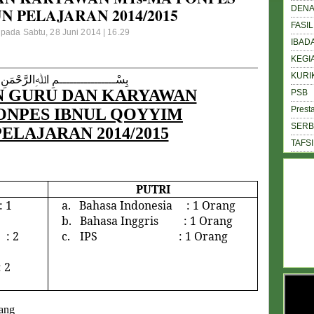
DEN
 PELAJARAN 2014/2015
FASIL
 pada Sabtu, 28 Juni 2014 | 16.29
IBAD
KEGI
KURI
بِسْــــــــــــــــمِ اﷲِالرَّحْمَنِ 
 GURU DAN KARYAWAN
PSB
Presta
ONPES IBNUL QOYYIM
SERB
ELAJARAN 2014/2015
TAFS
PUTRI
1
a.
Bahasa Indonesia : 1 Orang
b.
Bahasa Inggris : 1 Orang
: 2
c.
IPS : 1 Orang
2
ang