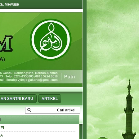
an Generasi Mumin, Muallim, Mubaligh, Mujahid yang Mukhlis
AN SANTRI BARU
ARTIKEL
l
KEL
TA