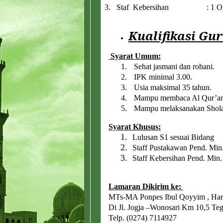
3.
Staf Kebersihan : 1 Or
Kualifikasi Gur
Syarat Umum:
1.
Sehat jasmani dan rohani.
2.
IPK minimal 3.00.
3.
Usia maksimal 35 tahun.
4.
Mampu membaca Al Qur’a
5.
Mampu melaksanakan Shola
Syarat Khusus:
1.
Lulusan S1 sesuai Bidang
2.
Staff Pustakawan Pend. Min
3.
Staff Kebersihan Pend. Min
Lamaran Dikirim ke:
MTs-MA Ponpes Ibul Qoyyim , Hari
Di Jl. Jogja –Wonosari Km 10,5 Teg
Telp. (0274) 7114927