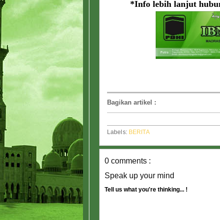
*Info lebih lanjut hub
Bagikan artikel
:
Labels:
BERITA
0 comments :
Speak up your mind
Tell us what you're thinking... !