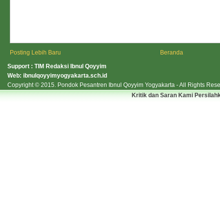
Posting Lebih Baru
Beranda
Support : TIM Redaksi Ibnul Qoyyim
Web:
ibnulqoyyimyogyakarta.sch.id
Copyright © 2015.
Pondok Pesantren Ibnul Qoyyim Yogyakarta
- All Rights Res
Kritik dan Saran Kami Persilah