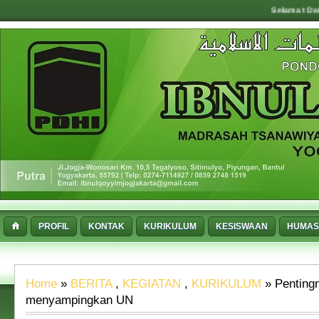
Selamat Datang d
PROFIL
KONTAK
KURIKULUM
KESISWAAN
HUMAS
Home
»
BERITA
,
KEGIATAN
,
KURIKULUM
» Pentin
menyampingkan UN